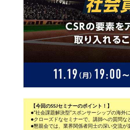
【今回のSSJセミナーのポイント！】
●“社会課題解決型”スポンサーシップの海外
●クローズドなセミナーで、講師への質問な
●懇親会では、業界関係者同士の深い交流が