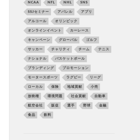
NCAA
NFL
NHL
SNS
SSJセミナー
アパレル
アプリ
アルコール
オリンピック
オンラインイベント
カーレース
キャンペーン
グローバル
ゴルフ
サッカー
チャリティ
チーム
テニス
ナショナル
バスケットボール
ブランディング
プロモーション
モータースポーツ
ラグビー
リーグ
ローカル
保険
地域貢献
小売
放映権
環境問題
社会貢献
自動車
航空会社
販促
選手
野球
金融
食品
飲料