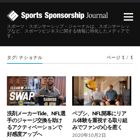
スポーツ・スポンサーシップ・ジャーナルは、スポンサーシッ
プなど、スポーツビジネスに関する情報に特化したメディアで
す。
タグ:
ナショナル
ページ 1
/
1
洗剤メーカーTide、NFL選
ペプシ、NFL開幕にリア
手のジャージ交換を助け
ル体験を重視する取り組
るアクティベーションで
みでファンの心を惹く
好感度アップへ
2020年10月2日