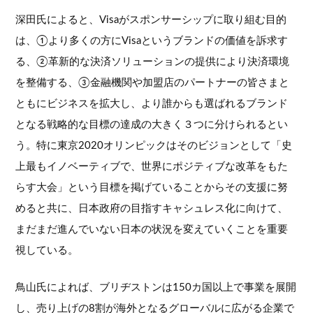
深田氏によると、Visaがスポンサーシップに取り組む目的
は、①より多くの方にVisaというブランドの価値を訴求す
る、②革新的な決済ソリューションの提供により決済環境
を整備する、③金融機関や加盟店のパートナーの皆さまと
ともにビジネスを拡大し、より誰からも選ばれるブランド
となる戦略的な目標の達成の大きく３つに分けられるとい
う。特に東京2020オリンピックはそのビジョンとして「史
上最もイノベーティブで、世界にポジティブな改革をもた
らす大会」という目標を掲げていることからその支援に努
めると共に、日本政府の目指すキャシュレス化に向けて、
まだまだ進んでいない日本の状況を変えていくことを重要
視している。
鳥山氏によれば、ブリヂストンは150カ国以上で事業を展開
し、売り上げの8割が海外となるグローバルに広がる企業で