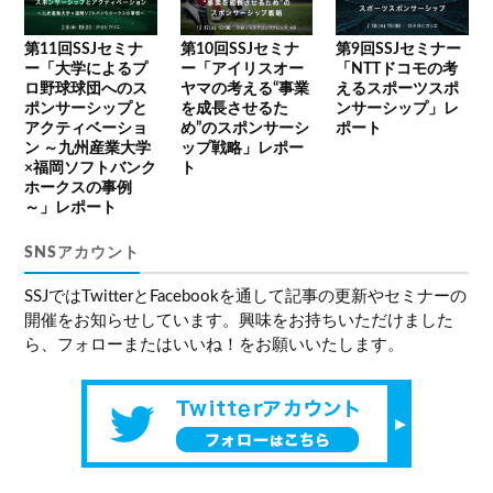
第11回SSJセミナ
第10回SSJセミナ
第9回SSJセミナー
ー「大学によるプ
ー「アイリスオー
「NTTドコモの考
ロ野球球団へのス
ヤマの考える“事業
えるスポーツスポ
ポンサーシップと
を成長させるた
ンサーシップ」レ
アクティベーショ
め”のスポンサーシ
ポート
ン ～九州産業大学
ップ戦略」レポー
×福岡ソフトバンク
ト
ホークスの事例
～」レポート
SNSアカウント
SSJではTwitterとFacebookを通して記事の更新やセミナーの
開催をお知らせしています。興味をお持ちいただけました
ら、フォローまたはいいね！をお願いいたします。