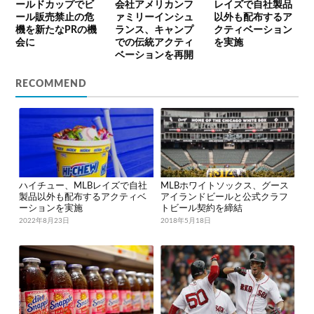
ールドカップでビ
会社アメリカンフ
レイズで自社製品
ール販売禁止の危
ァミリーインシュ
以外も配布するア
機を新たなPRの機
ランス、キャンプ
クティベーション
会に
での伝統アクティ
を実施
ベーションを再開
RECOMMEND
ハイチュー、MLBレイズで自社
MLBホワイトソックス、グース
製品以外も配布するアクティベ
アイランドビールと公式クラフ
ーションを実施
トビール契約を締結
2022年8月23日
2018年5月18日