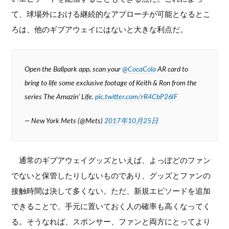
て、球場外における継続的なアプローチが可能となるとこ
ろは、他のギブアウェイにはないと大きな利点だ。
Open the Ballpark app, scan your
@CocaCola
AR card to
bring to life some exclusive footage of Keith & Ron from the
series The Amazin’ Life.
pic.twitter.com/rR4CbP26IF
— New York Mets (@Mets)
2017年10月25日
通常のギブアウェイグッズといえば、よっぽどのファン
でないと保管したりしないものであり、グッズとファンの
接触時間は決して多くない。ただ、新規エピソードを追加
できることで、手元に置いておく人の確率も高くなってく
る。そうなれば、スポンサー、ファンと両方にとってより