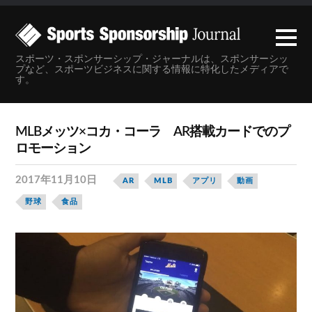
スポーツ・スポンサーシップ・ジャーナルは、スポンサーシッ
プなど、スポーツビジネスに関する情報に特化したメディアで
す。
MLBメッツ×コカ・コーラ AR搭載カードでのプ
ロモーション
2017年11月10日
AR
MLB
アプリ
動画
野球
食品