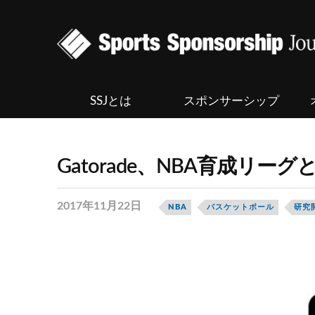
SSJとは
スポンサーシップ
Gatorade、NBA育成リ
2017年11月22日
NBA
バスケットボール
研究