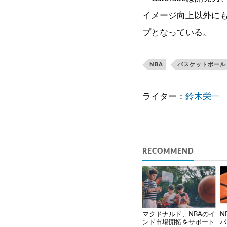
イメージ向上以外に
プとなっている。
NBA
バスケットボール
ライター：
鈴木栄一
RECOMMEND
マクドナルド、NBAのイ
N
ンド市場開拓をサポート
パ