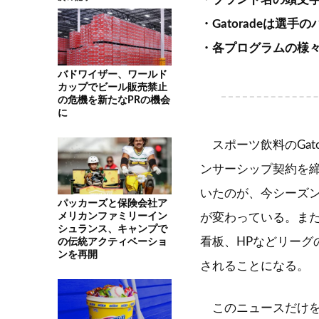
・Gatoradeは選
・各プログラムの様
バドワイザー、ワールド
カップでビール販売禁止
の危機を新たなPRの機会
に
スポーツ飲料のGator
ンサーシップ契約を締
いたのが、今シーズンか
パッカーズと保険会社ア
メリカンファミリーイン
が変わっている。ま
シュランス、キャンプで
看板、HPなどリーグ
の伝統アクティベーショ
ンを再開
されることになる。
このニュースだけを見