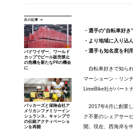
次の記事 →
・選手の”自転車好き
・より地域に入り込
・選手も知名度を利
バドワイザー、ワールド
カップでビール販売禁止
の危機を新たなPRの機会
に
自転車好きで知られ
マーショーン・リン
LimeBike社がパ
パッカーズと保険会社ア
2017年6月に創業し
メリカンファミリーイン
シュランス、キャンプで
ク不要のシェアサー
の伝統アクティベーショ
開。現在、西海岸を中
ンを再開