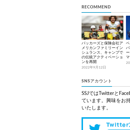
RECOMMEND
パッカーズと保険会社ア
ベ
メリカンファミリーイン
パ
シュランス、キャンプで
ー
の伝統アクティベーショ
マ
ンを再開
2
2022年9月12日
SNSアカウント
SSJではTwitter
ています。興味をお
いたします。