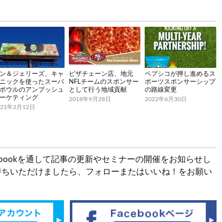
ン＆ジェリーズ、キャ
ピザチェーン店、地元
ペプシコが押し進めるス
ニックを使ったスーパ
NFLチームのスポンサー
ポーツスポンサーシップ
ボウルのアンブッシュ
として行う地域貢献
の路線変更
ーケティング
2018年9月28日
2022年6月30日
021年2月12日
とFacebookを通して記事の更新やセミナーの開催をお知らせし
持ちいただけましたら、フォローまたはいいね！をお願い