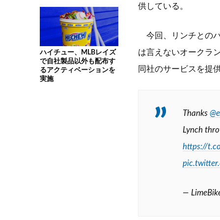
供している。
今回、リンチとのパ
は言えないオークラ
ハイチュー、MLBレイズ
で自社製品以外も配布す
同社のサービスを提
るアクティベーションを
実施
Thanks
@e
Lynch thro
https://t
pic.twitt
— LimeBike