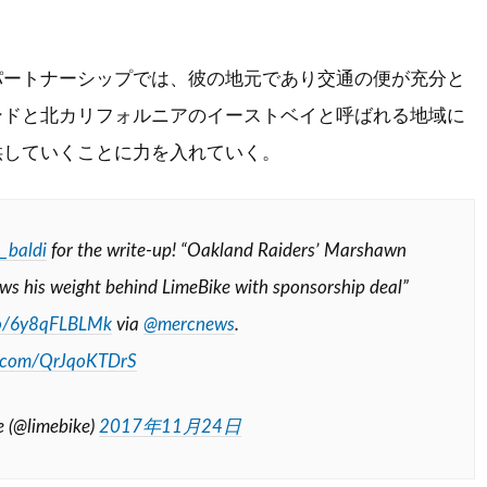
ートナーシップでは、彼の地元であり交通の便が充分と
ンドと北カリフォルニアのイーストベイと呼ばれる地域に
供していくことに力を入れていく。
_baldi
for the write-up! “Oakland Raiders’ Marshawn
ws his weight behind LimeBike with sponsorship deal”
.co/6y8qFLBLMk
via
@mercnews
.
er.com/QrJqoKTDrS
 (@limebike)
2017年11月24日