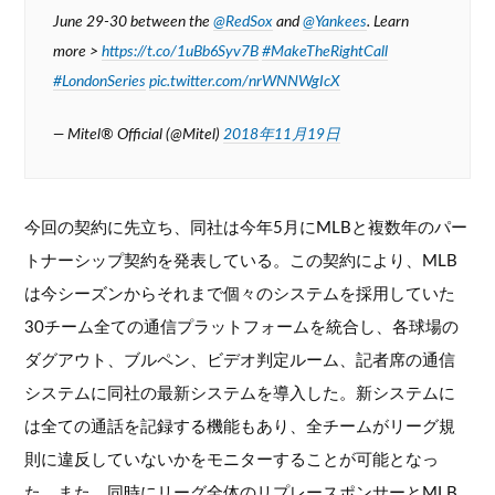
June 29-30 between the
@RedSox
and
@Yankees
. Learn
more >
https://t.co/1uBb6Syv7B
#MakeTheRightCall
#LondonSeries
pic.twitter.com/nrWNNWgIcX
— Mitel® Official (@Mitel)
2018年11月19日
今回の契約に先立ち、同社は今年5月にMLBと複数年のパー
トナーシップ契約を発表している。この契約により、MLB
は今シーズンからそれまで個々のシステムを採用していた
30チーム全ての通信プラットフォームを統合し、各球場の
ダグアウト、ブルペン、ビデオ判定ルーム、記者席の通信
システムに同社の最新システムを導入した。新システムに
は全ての通話を記録する機能もあり、全チームがリーグ規
則に違反していないかをモニターすることが可能となっ
た。また、同時にリーグ全体のリプレースポンサーとMLB