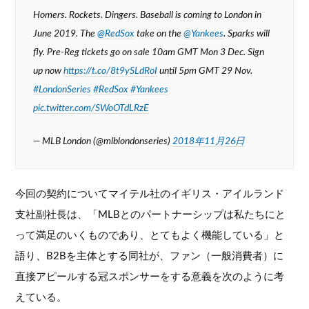
Homers. Rockets. Dingers. Baseball is coming to London in
June 2019. The
@RedSox
take on the
@Yankees
. Sparks will
fly. Pre-Reg tickets go on sale 10am GMT Mon 3 Dec. Sign
up now
https://t.co/8t9ySLdRoI
until 5pm GMT 29 Nov.
#LondonSeries
#RedSox
#Yankees
pic.twitter.com/SWoOTdLRzE
— MLB London (@mlblondonseries)
2018年11月26日
今回の契約についてマイテル社のイギリス・アイルランド
支社副社長は、「MLBとのパートナーシップは私たちにと
って満足のいくものであり、とてもよく機能している」と
語り、B2Bを主体とする同社が、ファン（一般消費者）に
直接アピールする冠スポンサーをする意義を次のように考
えている。