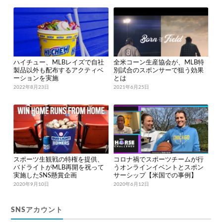
ハイチュー、MLBレイズで自社
全米コーン生産協会が、MLB特
製品以外も配布するアクティベ
別試合のスポンサーで狙う効果
ーションを実施
とは
2022年8月23日
2021年6月25日
スポーツ生観戦の特権を提供、
コロナ禍でスポーツチームが行
バドライトがMLB再開を祝って
うオンラインイベントとスポン
実施したSNS懸賞企画
サーシップ【米国での事例】
2020年9月10日
2020年6月12日
SNSアカウント