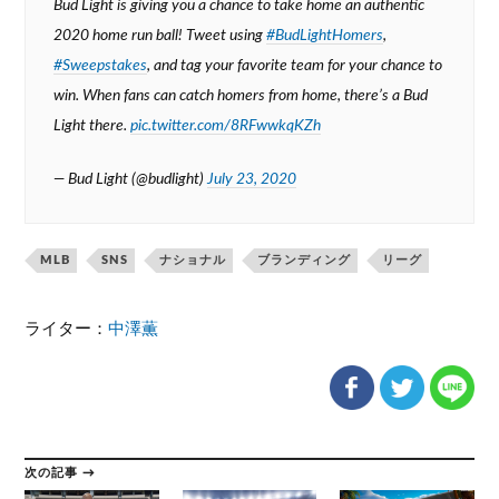
Bud Light is giving you a chance to take home an authentic
2020 home run ball! Tweet using
#BudLightHomers
,
#Sweepstakes
, and tag your favorite team for your chance to
win. When fans can catch homers from home, there’s a Bud
Light there.
pic.twitter.com/8RFwwkqKZh
— Bud Light (@budlight)
July 23, 2020
MLB
SNS
ナショナル
ブランディング
リーグ
ライター：
中澤薫
次の記事 →