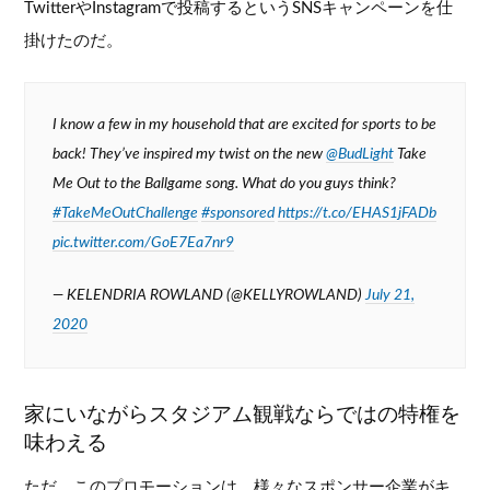
TwitterやInstagramで投稿するというSNSキャンペーンを仕
掛けたのだ。
I know a few in my household that are excited for sports to be
back! They’ve inspired my twist on the new
@BudLight
Take
Me Out to the Ballgame song. What do you guys think?
#TakeMeOutChallenge
#sponsored
https://t.co/EHAS1jFADb
pic.twitter.com/GoE7Ea7nr9
— KELENDRIA ROWLAND (@KELLYROWLAND)
July 21,
2020
家にいながらスタジアム観戦ならではの特権を
味わえる
ただ、このプロモーションは、様々なスポンサー企業がキ