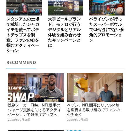
スタジアムの土壌
大手ビールブラン
ベライゾンが行っ
で栽培したジャガ
ド、モデロが行う
たスーパーボウル
イモを使ってポテ
デジタルとリアル
でCMだけでない多
トチップスを製
体験を組み合わせ
角的プロモーショ
造、ファンの心を
たキャンペーンと
ン
掴むアクティベー
は
ション
RECOMMEND
洗剤メーカーTide、NFL選手の
ペプシ、NFL開幕にリアル体験
ジャージ交換を助けるアクティ
を重視する取り組みでファンの
ベーションで好感度アップへ
心を惹く
2020年10月16日
2020年10月2日