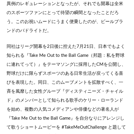
異例のレギュレーションとなったが、それでも開幕は全米
のスポーツファンにとって待望の瞬間となったことだろ
う。このお祝いムードにうまく便乗したのが、ビールブラ
ンドのバドライトだ。
同社はリーグ開幕を2日後に控えた7月21日、日本でもよく
知られる『Take Me Out to the Ball Game（邦題：私を野球
に連れてって）』をテーマソングに採用したCMを公開し、
野球だけに限らずスポーツのある日常生活が戻ってくる喜
びを表現した。同日、このムーブメントを拡散すべく、一
斉を風靡した女性グループ『ディスティニーズ・チャイル
ド』のメンバーとして知られる歌手のケリー・ローランド
を始め、複数の人気コメディアンや俳優などの著名人が
『Take Me Out to the Ball Game』を自分なりにアレンジし
て歌うショートムービーを #TakeMeOutChallenge と題して