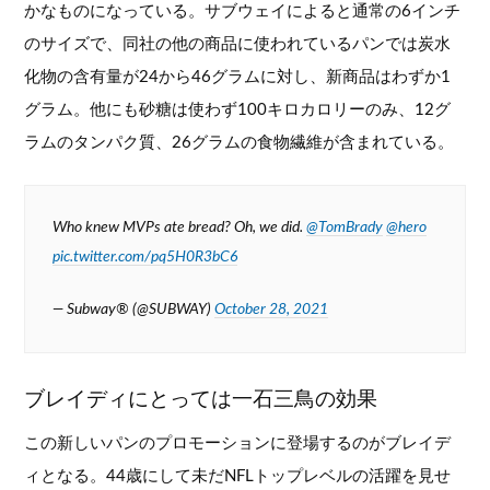
かなものになっている。サブウェイによると通常の6インチ
のサイズで、同社の他の商品に使われているパンでは炭水
化物の含有量が24から46グラムに対し、新商品はわずか1
グラム。他にも砂糖は使わず100キロカロリーのみ、12グ
ラムのタンパク質、26グラムの食物繊維が含まれている。
Who knew MVPs ate bread? Oh, we did.
@TomBrady
@hero
pic.twitter.com/pq5H0R3bC6
— Subway® (@SUBWAY)
October 28, 2021
ブレイディにとっては一石三鳥の効果
この新しいパンのプロモーションに登場するのがブレイデ
ィとなる。44歳にして未だNFLトップレベルの活躍を見せ