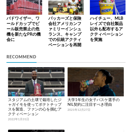
バドワイザー、ワ
パッカーズと保険
ハイチュー、MLB
ールドカップでビ
会社アメリカンフ
レイズで自社製品
ール販売禁止の危
ァミリーインシュ
以外も配布するア
機を新たなPRの機
ランス、キャンプ
クティベーション
会に
での伝統アクティ
を実施
ベーションを再開
RECOMMEND
スタジアムの土壌で栽培したジ
大学1年生の女子バスケ選手の
ャガイモを使ってポテトチップ
NIL契約に注目すべき理由
スを製造、ファンの心を掴むア
2021年12月27日
クティベーション
2022年1月31日