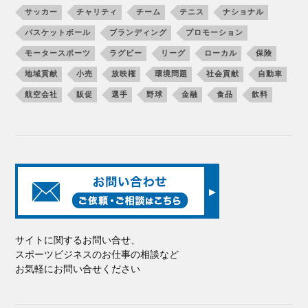
サッカー
チャリティ
チーム
テニス
ナショナル
バスケットボール
ブランディング
プロモーション
モータースポーツ
ラグビー
リーグ
ローカル
保険
地域貢献
小売
放映権
環境問題
社会貢献
自動車
航空会社
販促
選手
野球
金融
食品
飲料
サイトに関するお問い合せ、
スポーツビジネスのお仕事の相談など
お気軽にお問い合せください