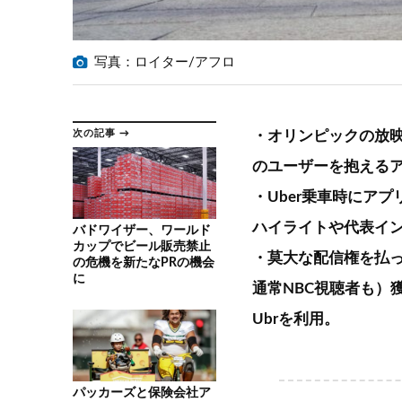
写真：ロイター/アフロ
次の記事 →
・オリンピックの放映
のユーザーを抱えるア
・Uber乗車時にア
ハイライトや代表イ
バドワイザー、ワールド
カップでビール販売禁止
・莫大な配信権を払っ
の危機を新たなPRの機会
に
通常NBC視聴者も）
Ubrを利用。
パッカーズと保険会社ア