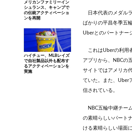
メリカンファミリーイン
シュランス、キャンプで
日本代表のメダルラ
の伝統アクティベーショ
ンを再開
ばかりの平昌冬季五輪
Uberとのパートナ
これはUberの利用
ハイチュー、MLBレイズ
アプリから、NBCの
で自社製品以外も配布す
るアクティベーションを
サイトではアメリカ
実施
ていた。また、Ube
信されている。
NBC五輪中継チーム
の素晴らしいパート
ける素晴らしい場面