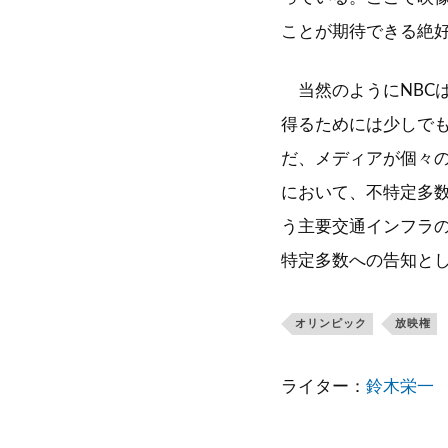
ことが期待できる絶好
当然のようにNBC
得るためには少しで
だ、メディアが個々
において、不特定多数
う主要交通インフラ
特定多数への告知と
オリンピック
放映権
ライター：
鈴木栄一