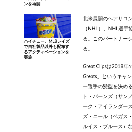
ンを再開
北米展開のヘアサロンチ
（NHL）、NHL選
る。このパートナーシッ
ハイチュー、MLBレイズ
で自社製品以外も配布す
る。
るアクティベーションを
実施
Great Clipsは2
Greats」というキ
ー選手の髪型を決め
ト・バーンズ（サン
ーク・アイランダー
ズ・ニール（ベガス
ルイス・ブルース）