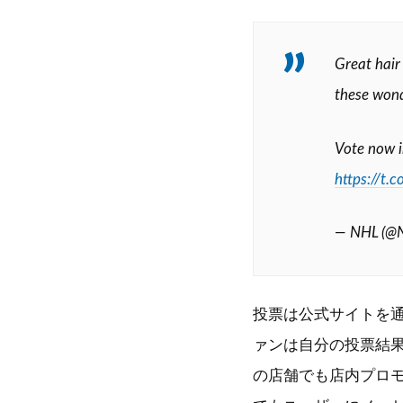
Great hair
these wond
Vote now 
https://t
— NHL (@
投票は公式サイトを通じ
ァンは自分の投票結果を
の店舗でも店内プロモー