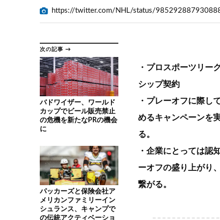
https://twitter.com/NHL/status/9852928879308
次の記事 →
・プロスポーツリー
シップ契約
・プレーオフに際し
バドワイザー、ワールド
カップでビール販売禁止
めるキャンペーンを実
の危機を新たなPRの機会
に
る。
・企業にとっては認
ーオフの盛り上がり、
繋がる。
パッカーズと保険会社ア
メリカンファミリーイン
シュランス、キャンプで
の伝統アクティベーショ