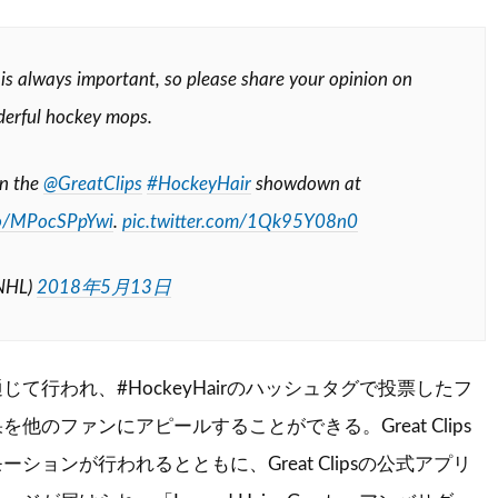
 is always important, so please share your opinion on
erful hockey mops.
in the
@GreatClips
#HockeyHair
showdown at
.co/MPocSPpYwi
.
pic.twitter.com/1Qk95Y08n0
NHL)
2018年5月13日
て行われ、#HockeyHairのハッシュタグで投票したフ
他のファンにアピールすることができる。Great Clips
ションが行われるとともに、Great Clipsの公式アプリ