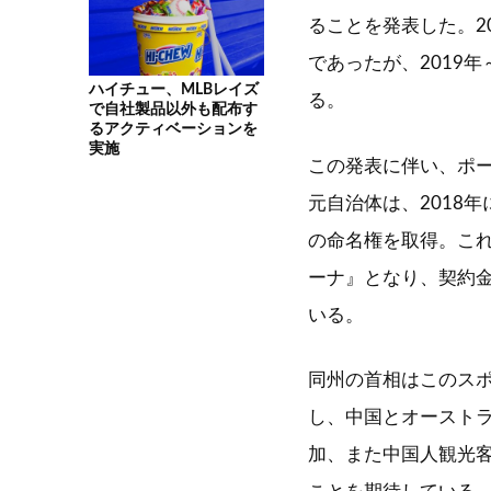
ることを発表した。2
であったが、2019
ハイチュー、MLBレイズ
る。
で自社製品以外も配布す
るアクティベーションを
実施
この発表に伴い、ポ
元自治体は、2018
の命名権を取得。こ
ーナ』となり、契約金
いる。
同州の首相はこのス
し、中国とオースト
加、また中国人観光