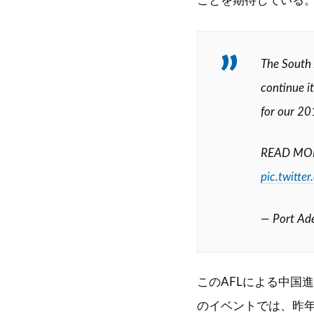
ことを期待している
The South 
continue i
for our 20
READ MO
pic.twitt
— Port Ad
このAFLによる中国
のイベントでは、昨年