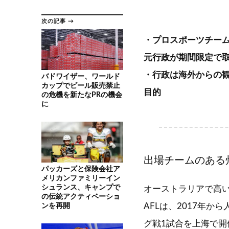
次の記事 →
・プロスポーツチー
元行政が期間限定で
・行政は海外からの
バドワイザー、ワールド
カップでビール販売禁止
目的
の危機を新たなPRの機会
に
出場チームのある
パッカーズと保険会社ア
メリカンファミリーイン
シュランス、キャンプで
オーストラリアで高
の伝統アクティベーショ
ンを再開
AFLは、2017年
グ戦1試合を上海で開