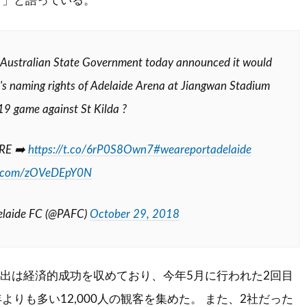
。」と語っている。
Australian State Government today announced it would
t's naming rights of Adelaide Arena at Jiangwan Stadium
19 game against St Kilda ?️
RE ➡️
https://t.co/6rP0S8Own7
#weareportadelaide
er.com/zOVeDEpY0N
elaide FC (@PAFC)
October 29, 2018
進出は経済的成功を収めており、今年5月に行われた2回目
よりも多い12,000人の観客を集めた。 また、2社だった