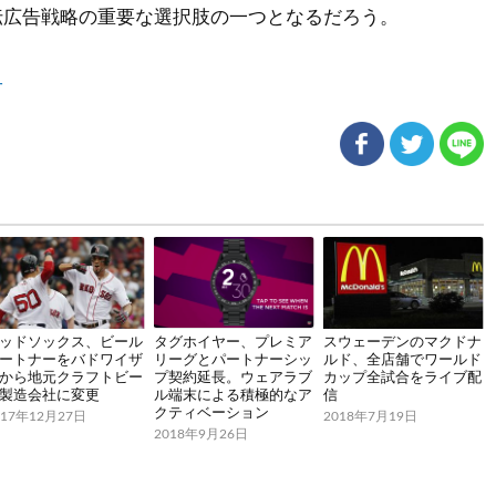
伝広告戦略の重要な選択肢の一つとなるだろう。
子
ッドソックス、ビール
タグホイヤー、プレミア
スウェーデンのマクドナ
ートナーをバドワイザ
リーグとパートナーシッ
ルド、全店舗でワールド
から地元クラフトビー
プ契約延長。ウェアラブ
カップ全試合をライブ配
製造会社に変更
ル端末による積極的なア
信
クティベーション
017年12月27日
2018年7月19日
2018年9月26日