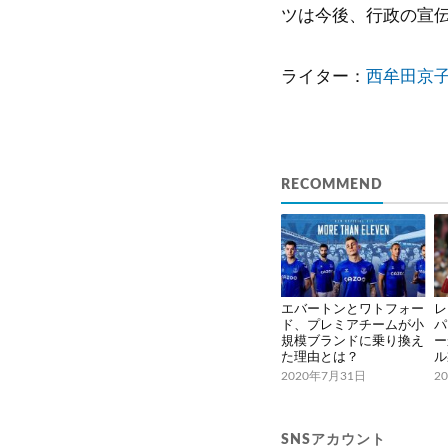
ツは今後、行政の宣
ライター：
西牟田京
RECOMMEND
エバートンとワトフォー
レ
ド、プレミアチームが小
パ
規模ブランドに乗り換え
ー
た理由とは？
ル
2020年7月31日
2
SNSアカウント