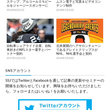
ステップ、アルコール０％ビー
ムスン電子と写真＆ビデオコン
ルをジャージースポンサーに
テンツ制作
2018年8月31日
2018年1月25日
自転車シェアライド企業、自転
北米展開のヘアサロンチェーン
車好きのNFLスター選手とパー
であるグレイトクリップスが
トナー契約
NHL、NHL選手会と契約
2017年12月15日
2018年5月28日
SNSアカウント
SSJではTwitterとFacebookを通して記事の更新やセミナーの
開催をお知らせしています。興味をお持ちいただけました
ら、フォローまたはいいね！をお願いいたします。