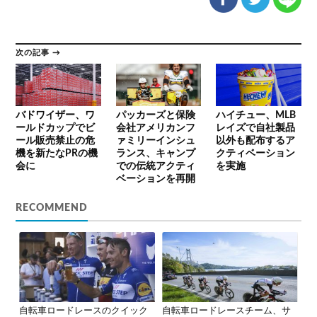
次の記事 →
バドワイザー、ワ
パッカーズと保険
ハイチュー、MLB
ールドカップでビ
会社アメリカンフ
レイズで自社製品
ール販売禁止の危
ァミリーインシュ
以外も配布するア
機を新たなPRの機
ランス、キャンプ
クティベーション
会に
での伝統アクティ
を実施
ベーションを再開
RECOMMEND
自転車ロードレースのクイック
自転車ロードレースチーム、サ