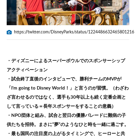
https://twitter.com/DisneyParks/status/1224486632465801216
・ディズニーによるスーパーボウルでのスポンサーシップ
アクティベーション
・試合終了直後のインタビューで、勝利チームのMVPが
「I’m going to Disney World！」と言うのが習慣。（わざわ
ざ言わせるのではなく、選手も30年以上も続く定番企画と
して言っている＝長年スポンサーをすることの意義）
・NPO団体と組み、試合と翌日の優勝パレードに難病の子
供たちを招待。まさに”夢”のようなひと時を一緒に過ごす。
・最も国民の注目度の上がるタイミングで、ヒーローと共