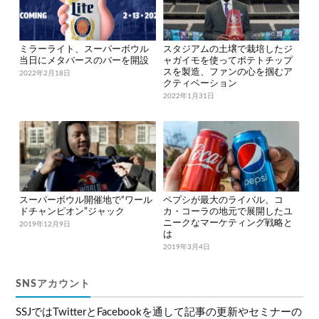
ミラーライト、スーパーボウル
スタジアムの土壌で栽培したジ
当日にメタバースのバーを開設
ャガイモを使ってポテトチップ
スを製造、ファンの心を掴むア
2022年2月18日
クティベーション
2022年1月31日
スーパーボウル開催地で“ワール
ペプシが最大のライバル、コ
ドチャンピオン”ジャック
カ・コーラの地元で展開したユ
ニークなマーケティング戦略と
2019年12月9日
は
2019年3月4日
SNSアカウント
SSJではTwitterとFacebookを通して記事の更新やセミナーの