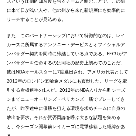
ズという圧倒的知名度を誇るチームと組むことで、この街
に来て日が浅い人や、他の州から来た新規層にも効率的に
リーチすることが見込める。
また、このパートナーシップにおいて特徴的なのは、レイ
カーズに所属するアンソニー・デービスとオフィシャルア
ンバサダー契約を同時に締結している点である。FECUがア
ンバサダーを任命するのは同社の歴史上初めてのことだ。
彼はNBAオールスターに7度選出され、アメリカ代表として
2012年のロンドン五輪金メダルにも貢献した、リーグを牽
引する看板選手の1人だ。2012年のNBA入りから昨シーズ
ンまでニューオーリンズ・ペリカンズ一筋でプレーしてき
たが、昨季途中に優勝を狙える環境を求めチームに自身の
放出を要求。それが賛否両論を呼ぶ大きな話題を集める
と、今シーズン開幕前レイカーズに電撃移籍した経緯があ
る。