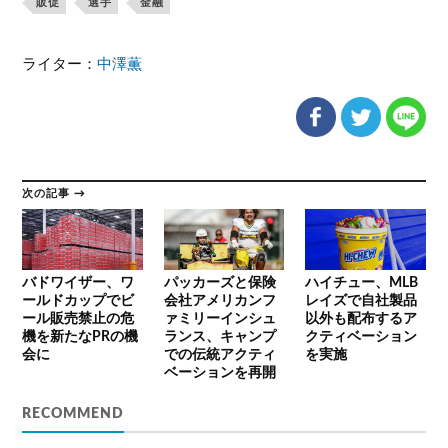
販促
選手
金融
ライター：
中澤薫
次の記事 →
バドワイザー、ワ
パッカーズと保険
ハイチュー、MLB
ールドカップでビ
会社アメリカンフ
レイズで自社製品
ール販売禁止の危
ァミリーインシュ
以外も配布するア
機を新たなPRの機
ランス、キャンプ
クティベーション
会に
での伝統アクティ
を実施
ベーションを再開
RECOMMEND