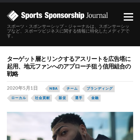
スポーツ・スポンサーシップ・ジャーナルは、スポンサーシッ
プなど、スポーツビジネスに関する情報に特化したメディアで
す。
ターゲット層とリンクするアスリートを広告塔に
起用、地元ファンへのアプローチ狙う信用組合の
戦略
2020年5月1日
NBA
チーム
ブランディング
ローカル
社会貢献
販促
選手
金融