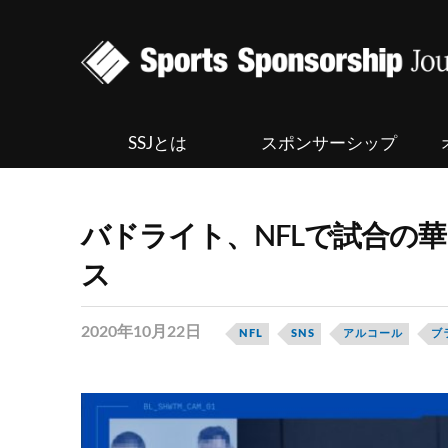
SSJとは
スポンサーシップ
バドライト、NFLで試合の
ス
2020年10月22日
NFL
SNS
アルコール
ブ