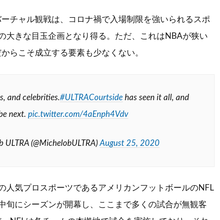
バーチャル観戦は、コロナ禍で入場制限を強いられるスポ
の大きな目玉企画となり得る。ただ、これはNBAが狭い
だからこそ成立する要素も少なくない。
, and celebrities.
#ULTRACourtside
has seen it all, and
be next.
pic.twitter.com/4aEnph4Vdv
b ULTRA (@MichelobULTRA)
August 25, 2020
の人気プロスポーツであるアメリカンフットボールのNFL
月中旬にシーズンが開幕し、ここまで多くの試合が無観客