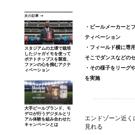
次の記事 →
・ビールメーカーと
ティベーション
・フィールド横に専用
スタジアムの土壌で栽培
したジャガイモを使って
そこでダンスなどの
ポテトチップスを製造、
ファンの心を掴むアクテ
・その様子をリーグや
ィベーション
を実施
大手ビールブランド、モ
デロが行うデジタルとリ
エンドゾーン近く
アル体験を組み合わせた
キャンペーンとは
見れる