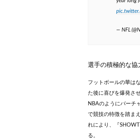
year long 
pic.twitt
— NFL (@
選手の積極的な協
フットボールの華は
た後に喜びを爆発さ
NBAのようにバーチ
で競技の特徴を踏ま
れにより、『SHOW
る。