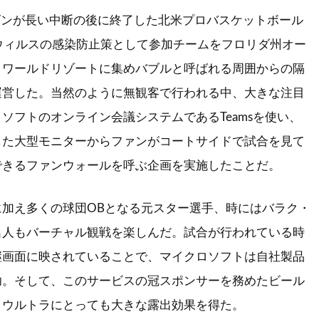
シーズンが長い中断の後に終了した北米プロバスケットボール
ウィルスの感染防止策として参加チームをフロリダ州オー
・ワールドリゾートに集めバブルと呼ばれる周囲からの隔
運営した。当然のように無観客で行われる中、大きな注目
ソフトのオンライン会議システムであるTeamsを使い、
した大型モニターからファンがコートサイドで試合を見て
できるファンウォールを呼ぶ企画を実施したことだ。
に加え多くの球団OBとなる元スター選手、時にはバラク・
名人もバーチャル観戦を楽しんだ。試合が行われている時
継画面に映されていることで、マイクロソフトは自社製品
功。そして、このサービスの冠スポンサーを務めたビール
・ウルトラにとっても大きな露出効果を得た。