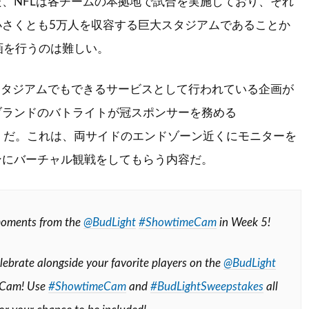
、NFLは各チームの本拠地で試合を実施しており、それ
小さくとも5万人を収容する巨大スタジアムであることか
画を行うのは難しい。
スタジアムでもできるサービスとして行われている企画が
ブランドのバトライトが冠スポンサーを務める
CAM』だ。これは、両サイドのエンドゾーン近くにモニターを
ンにバーチャル観戦をしてもらう内容だ。
moments from the
@BudLight
#ShowtimeCam
in Week 5!
lebrate alongside your favorite players on the
@BudLight
 Cam! Use
#ShowtimeCam
and
#BudLightSweepstakes
all