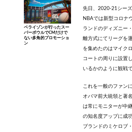
先日、2020-21
NBAでは新型コロナ
ベライゾンが行ったスー
ランドのディズニー
パーボウルでCMだけで
ない多角的プロモーショ
離方式にてリーグを
ン
を集めたのはマイクロ
コートの周りに設置
いるかのように観戦
これを一般のファン
オバマ前大統領と著
は常にモニターが中
の知名度アップに成
ブランドのミケロブ