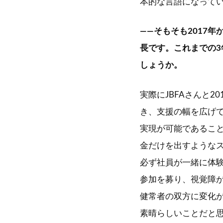
本的な言語になって
――そもそも2017
長です。これまでの
しょうか。
実際にJBFAさんと
き、支援の幅を広げ
実現が可能であるこ
金だけを出すような
必ず社員が一緒に体
参加を募り、視覚障
健常者の双方に変化
素晴らしいことだと