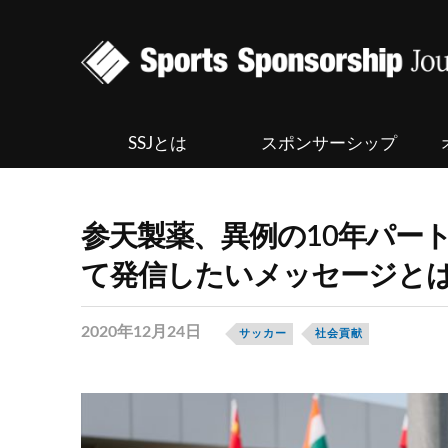
SSJとは
スポンサーシップ
参天製薬、異例の10年パー
て発信したいメッセージと
2020年12月24日
サッカー
社会貢献