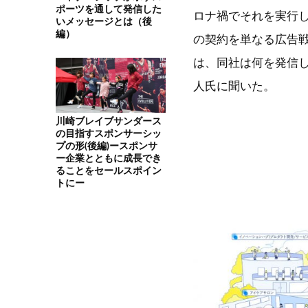
ポーツを通して発信した
ロナ禍でそれを実行
いメッセージとは（後
編）
の契約を単なる広告
は、同社は何を発信し
人氏に聞いた。
川崎ブレイブサンダース
の目指すスポンサーシッ
プの形(後編)ースポンサ
ー企業とともに成長でき
ることをセールスポイン
トにー