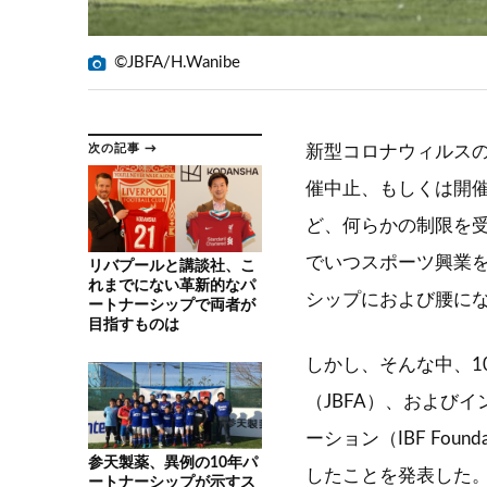
©JBFA/H.Wanibe
次の記事 →
新型コロナウィルス
催中止、もしくは開催
ど、何らかの制限を
でいつスポーツ興業
リバプールと講談社、こ
れまでにない革新的なパ
シップにおよび腰に
ートナーシップで両者が
目指すものは
しかし、そんな中、1
（JBFA）、および
ーション（IBF Fou
参天製薬、異例の10年パ
したことを発表した。
ートナーシップが示すス