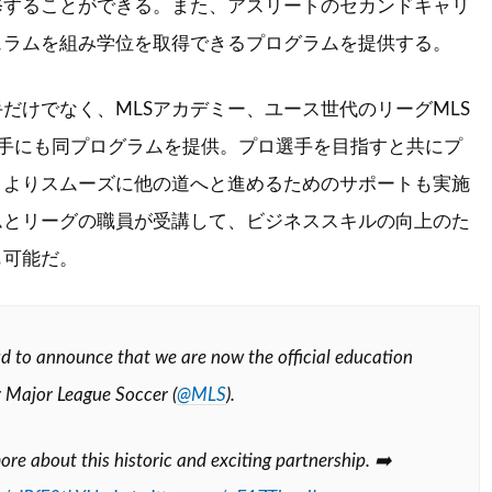
修することができる。また、アスリートのセカンドキャリ
ュラムを組み学位を取得できるプログラムを提供する。
だけでなく、MLSアカデミー、ユース世代のリーグMLS
選手にも同プログラムを提供。プロ選手を目指すと共にプ
、よりスムーズに他の道へと進めるためのサポートも実施
ムとリーグの職員が受講して、ビジネススキルの向上のた
も可能だ。
d to announce that we are now the official education
r Major League Soccer (
@MLS
).
ore about this historic and exciting partnership. ➡️