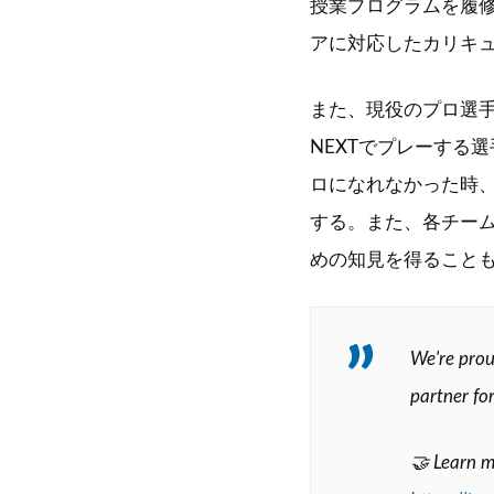
授業プログラムを履
アに対応したカリキ
また、現役のプロ選手
NEXTでプレーする
ロになれなかった時
する。また、各チー
めの知見を得ること
We're prou
partner fo
🤝 Learn m