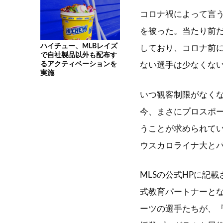
コロナ禍によって言
を被った。当たり前
ハイチュー、MLBレイズ
しており、コロナ前
で自社製品以外も配布す
るアクティベーションを
ない選手は少なくな
実施
いつ観客制限がなく
今、まさにプロスポ
うことが求められてい
ウスカロライナ大と
MLSの公式HPに記
式教育パートナーとな
ーツの選手たちが、