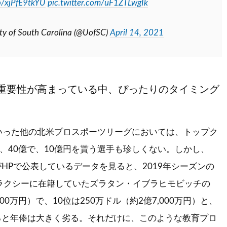
co/xjPfE9tkYU
pic.twitter.com/uF1ZTLwgIk
ty of South Carolina (@UofSC)
April 14, 2021
重要性が高まっている中、ぴったりのタイミング
Aといった他の北米プロスポーツリーグにおいては、トップク
億、40億で、10億円を貰う選手も珍しくない。しかし、
がHPで公表しているデータを見ると、2019年シーズンの
ラクシーに在籍していたズラタン・イブラヒモビッチの
000万円）で、10位は250万ドル（約2億7,000万円）と、
ると年俸は大きく劣る。それだけに、このような教育プロ