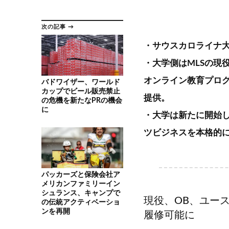
次の記事 →
・サウスカロライナ
・大学側はMLSの現
オンライン教育プロ
バドワイザー、ワールド
カップでビール販売禁止
提供。
の危機を新たなPRの機会
に
・大学は新たに開始
ツビジネスを本格的
パッカーズと保険会社ア
メリカンファミリーイン
シュランス、キャンプで
現役、OB、ユー
の伝統アクティベーショ
ンを再開
履修可能に