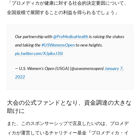
「プロメディカが健康に対する社会的決定要因について、
全国規模で展開することの利益を得られるでしょう」
Our partnership with
@ProMedicaHealth
is raising the stakes
and taking the
#USWomensOpen
to new heights.
pic.twitter.com/XJpikxJ3Si
— U.S. Women's Open (USGA) (@uswomensopen)
January 7,
2022
大会の公式ファンドとなり、資金調達の大きな
助けに
また、このスポンサーシップで言及したいのは、プロメデ
ィカが運営しているチャリティー基金『プロメディカ・イ