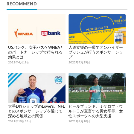
RECOMMEND
USバンク、女子バスケWNBAと
人道支援の一環でアンハイザー
のパートナーシップで得られる
ブッシュが行うスポンサーシッ
効果とは
プ
2022年4月18日
2022年7月29日
大手DIYショップのLowe’s、NFL
ビールブランド、ミケロブ・ウ
とのスポンサーシップを通じて
ルトラが宣言する男女平等、女
深める地域との関係
性スポーツへの大型支援
2021年10月18日
2021年9月10日