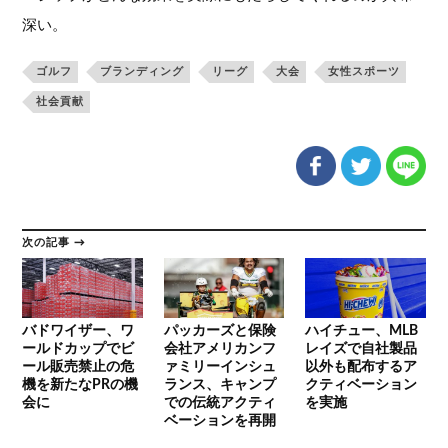
深い。
ゴルフ
ブランディング
リーグ
大会
女性スポーツ
社会貢献
次の記事 →
バドワイザー、ワ
パッカーズと保険
ハイチュー、MLB
ールドカップでビ
会社アメリカンフ
レイズで自社製品
ール販売禁止の危
ァミリーインシュ
以外も配布するア
機を新たなPRの機
ランス、キャンプ
クティベーション
会に
での伝統アクティ
を実施
ベーションを再開