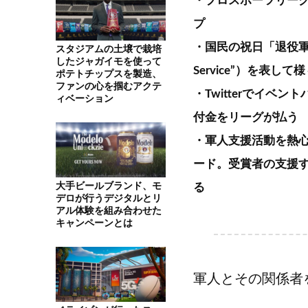
・プロスポーツリーグ
プ
・国民の祝日「退役軍人
スタジアムの土壌で栽培
したジャガイモを使って
Service”）を表し
ポテトチップスを製造、
ファンの心を掴むアクテ
・Twitterでイベ
ィベーション
付金をリーグが払う
・軍人支援活動を熱
ード。受賞者の支援す
大手ビールブランド、モ
る
デロが行うデジタルとリ
アル体験を組み合わせた
キャンペーンとは
軍人とその関係者を支援す