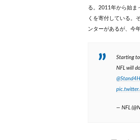
る。2011年から始
くを寄付している。
ンターがあるが、今
Starting t
NFL will d
@Stand4H
pic.twitt
— NFL (@