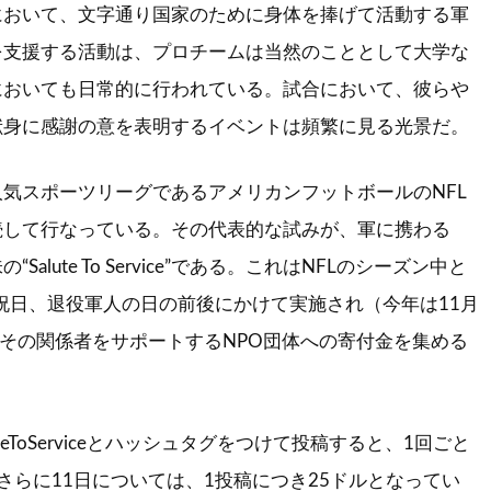
において、文字通り国家のために身体を捧げて活動する軍
を支援する活動は、プロチームは当然のこととして大学な
においても日常的に行われている。試合において、彼らや
献身に感謝の意を表明するイベントは頻繁に見る光景だ。
気スポーツリーグであるアメリカンフットボールのNFL
続して行なっている。その代表的な試みが、軍に携わる
alute To Service”である。これはNFLのシーズン中と
の祝日、退役軍人の日の前後にかけて実施され（今年は11月
、その関係者をサポートするNPO団体への寄付金を集める
aluteToServiceとハッシュタグをつけて投稿すると、1回ごと
さらに11日については、1投稿につき25ドルとなってい