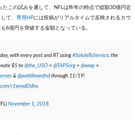
まったこの試みを通して、NFLは昨年の時点で総額30億円近
そして、
専用HP
には投稿がリアルタイムで反映されるカウ
年も6億円を突破する金額となっている。
oday, with every post and RT using
#SaluteToService
, the
onate $5 to
@the_USO
+
@TAPSorg
+
@wwp
+
eroes
&
@pattillmanfnd
through 11/19!
er.com/r1wrpdDdhu
NFL)
November 1, 2018