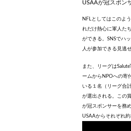
USAAが冠スポンサー
NFLとしてはこのよ
れだけ熱心に軍人た
ができる。SNSでハ
人が参加できる見逃
また、リーグはSalut
ームからNPOへの寄
いる１名（リーグ合
が選出される。この賞
が冠スポンサーを務め
USAAからそれぞれ