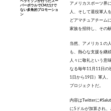
ベライゾンが行ったスー
アメリカスポーツ界
パーボウルでCMだけで
ない多角的プロモーショ
人、そして退役軍人
ン
どアマチュアチーム
家族を招待し、その
当然、アメリカ１の人
も、熱心な支援を継
人々に敬礼という意味の“S
なる毎年11月11日
1日から19日）軍人
プロジェクトだ。
内容はTwitterに#S
に5ドルが加算され、