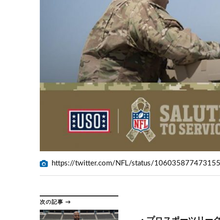
https://twitter.com/NFL/status/10603587747315
次の記事 →