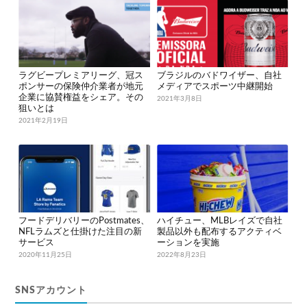
ラグビープレミアリーグ、冠ス
ブラジルのバドワイザー、自社
ポンサーの保険仲介業者が地元
メディアでスポーツ中継開始
企業に協賛権益をシェア。その
2021年3月8日
狙いとは
2021年2月19日
フードデリバリーのPostmates、
ハイチュー、MLBレイズで自社
NFLラムズと仕掛けた注目の新
製品以外も配布するアクティベ
サービス
ーションを実施
2020年11月25日
2022年8月23日
SNSアカウント