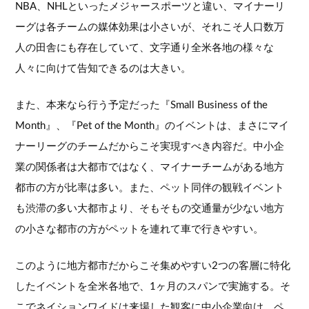
NBA、NHLといったメジャースポーツと違い、マイナーリ
ーグは各チームの媒体効果は小さいが、それこそ人口数万
人の田舎にも存在していて、文字通り全米各地の様々な
人々に向けて告知できるのは大きい。
また、本来なら行う予定だった『Small Business of the
Month』、『Pet of the Month』のイベントは、まさにマイ
ナーリーグのチームだからこそ実現すべき内容だ。中小企
業の関係者は大都市ではなく、マイナーチームがある地方
都市の方が比率は多い。また、ペット同伴の観戦イベント
も渋滞の多い大都市より、そもそもの交通量が少ない地方
の小さな都市の方がペットを連れて車で行きやすい。
このように地方都市だからこそ集めやすい2つの客層に特化
したイベントを全米各地で、1ヶ月のスパンで実施する。そ
こでネイションワイドは来場した観客に中小企業向け、ペ