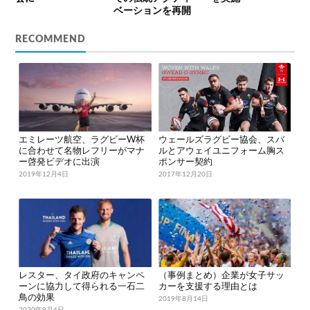
ベーションを再開
RECOMMEND
エミレーツ航空、ラグビーW杯
ウェールズラグビー協会、スバ
に合わせて名物レフリーがマナ
ルとアウェイユニフォーム胸ス
ー啓発ビデオに出演
ポンサー契約
2019年12月4日
2017年12月20日
レスター、タイ政府のキャンペ
（事例まとめ）企業が女子サッ
ーンに協力して得られる一石二
カーを支援する理由とは
鳥の効果
2019年8月14日