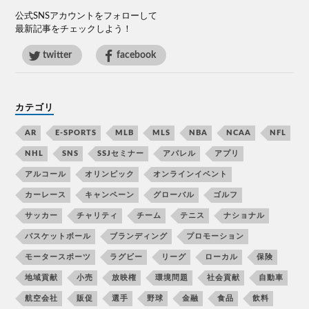
公式SNSアカウントをフォローして
最新記事をチェックしよう！
twitter
facebook
カテゴリ
AR
E-SPORTS
MLB
MLS
NBA
NCAA
NFL
NHL
SNS
SSJセミナー
アパレル
アプリ
アルコール
オリンピック
オンラインイベント
カーレース
キャンペーン
グローバル
ゴルフ
サッカー
チャリティ
チーム
テニス
ナショナル
バスケットボール
ブランディング
プロモーション
モータースポーツ
ラグビー
リーグ
ローカル
保険
地域貢献
小売
放映権
環境問題
社会貢献
自動車
航空会社
販促
選手
野球
金融
食品
飲料