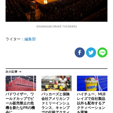
©KAWASAKI BRAVE THUNDERS
ライター：
編集部
次の記事 →
バドワイザー、ワ
パッカーズと保険
ハイチュー、MLB
ールドカップでビ
会社アメリカンフ
レイズで自社製品
ール販売禁止の危
ァミリーインシュ
以外も配布するア
機を新たなPRの機
ランス、キャンプ
クティベーション
会に
での伝統アクティ
を実施