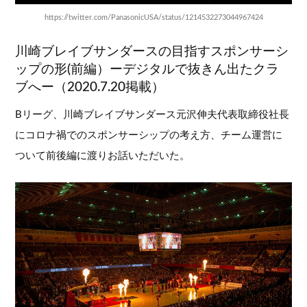
https://twitter.com/PanasonicUSA/status/1214532273044967424
川崎ブレイブサンダースの目指すスポンサーシ
ップの形(前編）ーデジタルで抜きん出たクラ
ブへー（2020.7.20掲載）
Bリーグ、川崎ブレイブサンダース元沢伸夫代表取締役社長
にコロナ禍でのスポンサーシップの考え方、チーム運営に
ついて前後編に渡りお話いただいた。