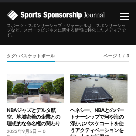
スポーツ・スポンサーシップ・ジャーナルは、スポンサーシッ
プなど、スポーツビジネスに関する情報に特化したメディアで
す。
タグ:
バスケットボール
ページ 1
/
3
NBAジャズとデルタ航
ヘネシー、NBAとのパー
空、地域密着の企業との
トナーシップで河や海の
理想的な命名権の関わり
浮かぶバスケコートを使
うアクティベーションを
2023年9月5日
—
0