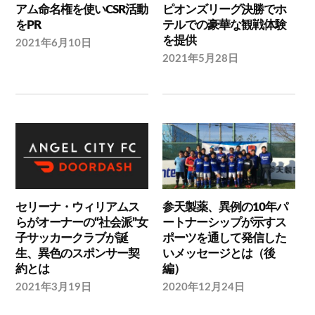
アム命名権を使いCSR活動
ピオンズリーグ決勝でホ
をPR
テルでの豪華な観戦体験
を提供
2021年6月10日
2021年5月28日
セリーナ・ウィリアムス
参天製薬、異例の10年パ
らがオーナーの“社会派”女
ートナーシップが示すス
子サッカークラブが誕
ポーツを通して発信した
生、異色のスポンサー契
いメッセージとは（後
約とは
編）
2021年3月19日
2020年12月24日