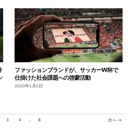
考
ファッションブランドが、サッカーW杯で
シ
仕掛けた社会課題への啓蒙活動
2020年1月6日
...
3
4
8
次へ →